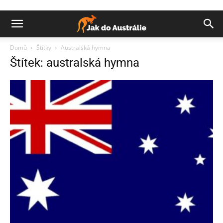
Domů
Štítky
Australská hymna
Štítek: australská hymna