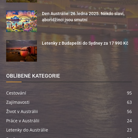
Den Austrálie: 26.ledna 2025. Někdo slaví,
aboridžinci jsou smutní
Letenky z Budapešti do Sydney za 17 990 Kč
OBLÍBENÉ KATEGORIE
Cestování
95
Zajímavosti
63
Život v Austrálii
56
Práce v Austrálii
24
Letenky do Austrálie
23