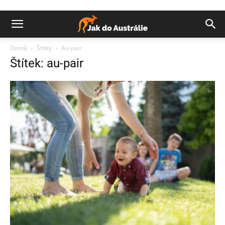
Domů
Štítky
Au-pair
Štítek: au-pair