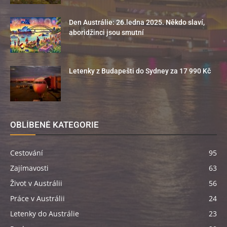
Den Austrálie: 26.ledna 2025. Někdo slaví,
aboridžinci jsou smutní
Letenky z Budapešti do Sydney za 17 990 Kč
OBLÍBENÉ KATEGORIE
Cestování
95
Zajímavosti
63
Život v Austrálii
56
Práce v Austrálii
24
Letenky do Austrálie
23